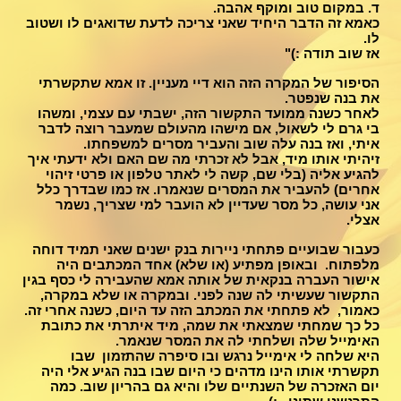
ד. במקום טוב ומוקף אהבה.
​כאמא זה הדבר היחיד שאני צריכה לדעת שדואגים לו ושטוב
לו.
אז שוב תודה :)"
הסיפור של המקרה הזה הוא דיי מעניין. זו אמא שתקשרתי
את בנה שנפטר.
לאחר כשנה ממועד התקשור הזה, ישבתי עם עצמי, ומשהו
בי גרם לי לשאול, אם מישהו מהעולם שמעבר רוצה לדבר
איתי, ואז בנה עלה שוב והעביר מסרים למשפחתו.
זיהיתי אותו מיד, אבל לא זכרתי מה שם האם ולא ידעתי איך
להגיע אליה (בלי שם, קשה לי לאתר טלפון או פרטי זיהוי
אחרים) להעביר את המסרים שנאמרו. אז כמו שבדרך כלל
אני עושה, כל מסר שעדיין לא הועבר למי שצריך, נשמר
אצלי.
כעבור שבועיים פתחתי ניירות בנק ישנים שאני תמיד דוחה
מלפתוח. ובאופן מפתיע (או שלא) אחד המכתבים היה
אישור העברה בנקאית של אותה אמא שהעבירה לי כסף בגין
התקשור שעשיתי לה שנה לפני. ובמקרה או שלא במקרה,
כאמור, לא פתחתי את המכתב הזה עד היום, כשנה אחרי זה.
כל כך שמחתי שמצאתי את שמה, מיד איתרתי את כתובת
האימייל שלה ושלחתי לה את המסר שנאמר.
היא שלחה לי אימייל נרגש ובו סיפרה שהתזמון שבו
תקשרתי אותו הינו מדהים כי היום שבו בנה הגיע אלי היה
יום האזכרה של השנתיים שלו והיא גם בהריון שוב. כמה