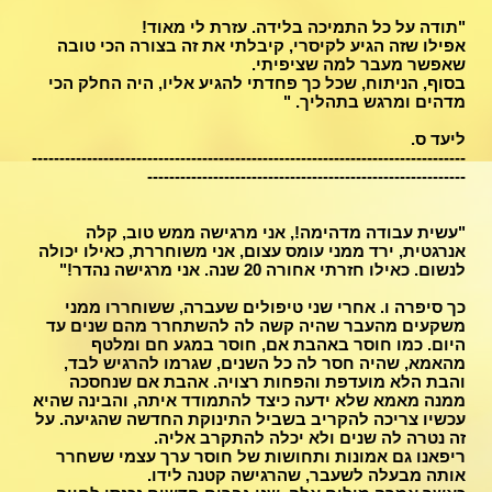
"תודה על כל התמיכה בלידה. עזרת לי מאוד!
אפילו שזה הגיע לקיסרי, קיבלתי את זה בצורה הכי טובה
שאפשר מעבר למה שציפיתי.
בסוף, הניתוח, שכל כך פחדתי להגיע אליו, היה החלק הכי
מדהים ומרגש בתהליך. "
ליעד ס.
-------------------------------------------------------------------------------
----------------------------------------------------------
"עשית עבודה מדהימה!, אני מרגישה ממש טוב, קלה
אנרגטית, ירד ממני עומס עצום, אני משוחררת, כאילו יכולה
לנשום. כאילו חזרתי אחורה 20 שנה. אני מרגישה נהדר!"
כך סיפרה ו. אחרי שני טיפולים שעברה, ששוחררו ממני
משקעים מהעבר שהיה קשה לה להשתחרר מהם שנים עד
היום. כמו חוסר באהבת אם, חוסר במגע חם ומלטף
מהאמא, שהיה חסר לה כל השנים, שגרמו להרגיש לבד,
והבת הלא מועדפת והפחות רצויה. אהבת אם שנחסכה
ממנה מאמא שלא ידעה כיצד להתמודד איתה, והבינה שהיא
עכשיו צריכה להקריב בשביל התינוקת החדשה שהגיעה. על
זה נטרה לה שנים ולא יכלה להתקרב אליה.
ריפאנו גם אמונות ותחושות של חוסר ערך עצמי ששחרר
אותה מבעלה לשעבר, שהרגישה קטנה לידו.