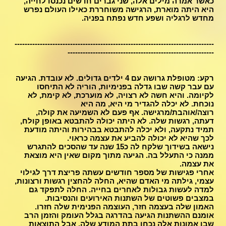
כאשר אמרה מילים אלה, שני גברים חדשים נכנסו לחייה,
היא היתה מוארת, הרגישה משוחררת כאילו העולם נפרש
מחדש לרגליה ושפע חדש נפתח בפניה.
-------------------------------------------------------------------------------
----------------------------------------------------------
רקע: מטופלת גרושה עם 4 ילדים גדולים. לא עובדת. הגיעה
עם עבר קשה שבו גדלה בפנימיות, הוריה לא התיחסו
לקיומה. והיא חשה לא רצויה, לא מוערכת, לא קימת, לא
נוכחת. לא יכלה להגדיר מי היא, מה היא
רוצה/אוהבת/מרגישה. אף פעם לא השמיעה את קולה,
דעתה, רגשות שלה. לא היתה יכולה להתבטא באופן קולח,
תמיד נתקעה, ולא יכלה להתבטא בבהירות והיתה מודעת
לכך שהיא לא יכולה להביע את עצמה כראוי.
נישאה בשידוך שלקח לה כ15 שנה עד שהסכים להתגרש
ממנה כי התעלל בה. הגיעה מתוך מקום שאין היא מוצאת
את עצמה.
אחרי פגישות של מספר חודשים עשתה פריצת דרך לגילוי
עצמי, גילתה מי האדם שהיא, החלה להחצין רגשות ורצונות,
למדה לעשות גבולות לאחרים בחייה. החלה לתפקד גם
במצבים פשוטים של השתנות האירועים והנסיבות.
האמון שלה בעצמה חזר, העוצמה הפנימית שלה חזרו.
אומנם ההשתנות הגיעה בהדרגה בגלל העומק והזמן הרב
שבו אמונות אלה נכחו בתת המודע שלה, אבל התוצאות