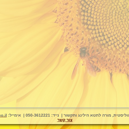
רה לתטא הילינג ותקשור | נייד: 050-3612221 | אימייל:
o.il
צור קשר