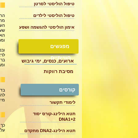
טיפול הוליסטי לסרטן
~
התש
טיפול הוליסטי לילדים
מה 
העד
אימון הוליסטי להגשמה ושפע
שעל
האס
ומכ
מפגשים
ובנ
לרא
חווייתיים
ברו
ארועים, כנסים, ימי גיבוש
ומב
מסיבת רווקות
~
קורסים
בדר
להת
מיד
לימודי תקשור
תטא הילינג-קורס יסוד
~
2+DNA1
כך 
על 
תטא הילינג-DNA2 מתקדם