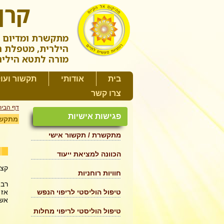
קרן
מתקשרת ומדיום (
הילרית, מטפלת ה
מורה לתטא הילינ
בית
אודותי
תקשור ועו
צרו קשר
דף הבית
פגישות אישיות
מתקשר
מתקשרת / תקשור אישי
~
הכוונה למציאת ייעוד
קצת
חוויות רוחניות
רבי
אז 
טיפול הוליסטי לריפוי הנפש
אשמ
טיפול הוליסטי לריפוי מחלות