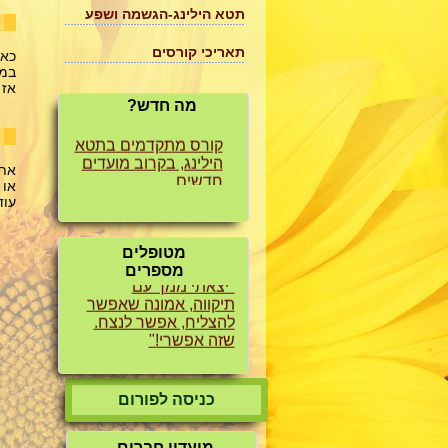
תטא הילינג-הגשמה ושפע
~
תאריכי קורסים
כאש
קורס יסוד תטא הילינג
במי
אז 
בקרוב מועדים חדשים
מה חדש?
קורס מתקדמים בתטא
~
הילינג, בקרוב מועדים
חדשים
אתם 
או 
​עו
מטופלים
"יצאתי ממך עם
מספרים
תיקווה, אמונה שאפשר
להצליח, אפשר לנצח.
שזה אפשרי!"
"מהפסיכולוג יצאתי
מבולבלת ומכאן יצאתי
עם בהירות צלולה ועם
כניסה לפורום
אהבה עצמית מרפאת
כה גדולה"
מועדון חברים