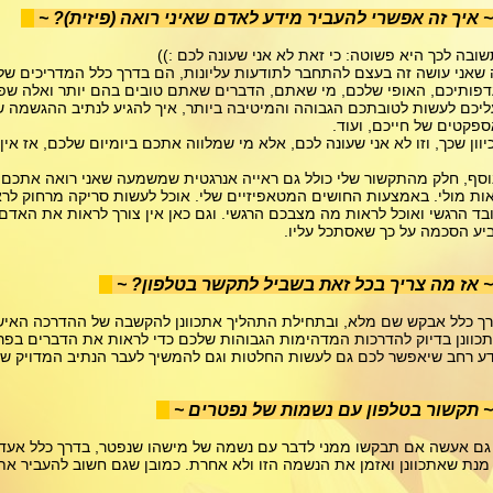
 איך זה אפשרי להעביר מידע לאדם שאיני רואה (פיזית)? ~
ובה לכך היא פשוטה: כי זאת לא אני שעונה לכם :))
שאני עושה זה בעצם להתחבר לתודעות עליונות, הם בדרך כלל המדריכים ש
פותיכם, האופי שלכם, מי שאתם, הדברים שאתם טובים בהם יותר ואלה שפ
יכם לעשות לטובתכם הגבוהה והמיטיבה ביותר, איך להגיע לנתיב ההגשמה
פקטים של חייכם, ועוד.
יוון שכך, וזו לא אני שעונה לכם, אלא מי שמלווה אתכם ביומיום שלכם, אז אין
וסף, חלק מהתקשור שלי כולל גם ראייה אנרגטית שמשמעה שאני רואה אתכם 
ות מולי. באמצעות החושים המטאפיזיים שלי. אוכל לעשות סריקה מרחוק לרא
בד הרגשי ואוכל לראות מה מצבכם הרגשי. וגם כאן אין צורך לראות את האד
יע הסכמה על כך שאסתכל עליו.
 אז מה צריך בכל זאת בשביל לתקשר בטלפון? ~
ך כלל אבקש שם מלא, ובתחילת התהליך אתכוונן להקשבה של ההדרכה האיש
כוונן בדיוק להדרכות המדהימות הגבוהות שלכם כדי לראות את הדברים בפרס
ע רחב שיאפשר לכם גם לעשות החלטות וגם להמשיך לעבר הנתיב המדויק
 תקשור בטלפון עם נשמות של נפטרים ~
גם אעשה אם תבקשו ממני לדבר עם נשמה של מישהו שנפטר, בדרך כלל אעדיף
מנת שאתכוונן ואזמן את הנשמה הזו ולא אחרת. כמובן שגם חשוב להעביר א