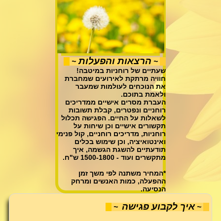
הרצאות והפעלות
~
~
שעתיים של רוחניות במיטבה!
חוויה מרתקת לאירועים שמחברת
את הנוכחים לעולמות שמעבר
ולאמת בתוכם.
העברת מסרים אישיים ממדריכים
רוחניים ונפטרים, קבלת תשובות
לשאלות על החיים. הפגישה תכלול
תקשורים אישיים וכן שיחות על
רוחניות, מדריכים רוחניים, קול פנימי
ואינטואיציה, וכן שימוש בכלים
תודעתיים להשגת הגשמה, איך
מתקשרים ועוד - 1500-1800 ש"ח.
*המחיר משתנה לפי משך זמן
ההפעלה, כמות האנשים ומרחק
הנסיעה.
איך לקבוע פגישה
~
~