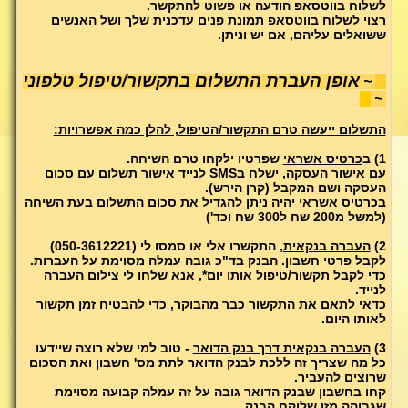
לשלוח בווטסאפ הודעה או פשוט להתקשר.
רצוי לשלוח בווטסאפ תמונת פנים עדכנית שלך ושל האנשים
ששואלים עליהם, אם יש וניתן.
אופן העברת התשלום בתקשור/טיפול טלפוני
~
~
התשלום ייעשה טרם התקשור/הטיפול, להלן כמה אפשרויות:
1) ב
כרטיס אשראי
שפרטיו ילקחו טרם השיחה.
עם אישור העסקה, ישלח בSMS לנייד אישור תשלום עם סכום
העסקה ושם המקבל (קרן הירש).
בכרטיס אשראי יהיה ניתן להגדיל את סכום התשלום בעת השיחה
(למשל מ200 שח ל300 שח וכד')
2)
העברה בנקאית
, התקשרו אלי או סמסו לי (050-3612221)
לקבל פרטי חשבון. הבנק בד"כ גובה עמלה מסוימת על העברות.
כדי לקבל תקשור/טיפול אותו יום*, אנא שלחו לי צילום העברה
לנייד.
כדאי לתאם את התקשור כבר מהבוקר, כדי להבטיח זמן תקשור
לאותו היום.
3)
העברה בנקאית דרך בנק הדואר
- טוב למי שלא רוצה שיידעו
כל מה שצריך זה ללכת לבנק הדואר לתת מס' חשבון ואת הסכום
שרוצים להעביר.
קחו בחשבון שבנק הדואר גובה על זה עמלה קבועה מסוימת
שגבוהה מזו שלוקח הבנק.