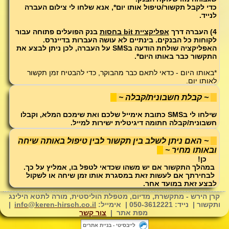
כדי לקבל תקשור/טיפול אותו יום*, אנא שלחו לי צילום העברה
לנייד.
4) העברה דרך
אפליקציית bit בחסות
בנק הפועלים פתוחה עבור
לקוחות כל הבנקים. בינתיים לא עושה העברות בדיינרס.
האפליקציה שולחת הודעה בSMS על העברה, לכן ניתן לבצע את
התקשור כבר באותו היום*.
*באותו היום - כדאי לתאם כבר מהבוקר, כדי להבטיח זמן תקשור
לאותו יום.
~ קבלת חשבונית/קבלה ~
שילחו לי בSMS כתובת אימייל שלכם ואת שימכם המלא, וקבלו
חשבונית/קבלה חתומה דיגיטלית ישירות למייל.
~ האם ניתן לשלב בין תקשור לבין טיפול באותה שיחה
ובאותו מחיר ~
כן!
במהלך התקשור אם יש משהו שכדאי לטפל בו, אמליץ על כך.
לבחירתך אם לעשות זאת במסגרת אותו זמן שיחה או לשקול
לבצע זאת במועד אחר.
קרן הירש - מתקשרת, מדיום, מטפלת הוליסטית, מורה לתטא הילינג
ותקשור | נייד: 050-3612221 | אימייל:
info@keren-hirsch.co.il
|
מפת אתר |
צור קשר
לייבסיטי - בניית אתרים