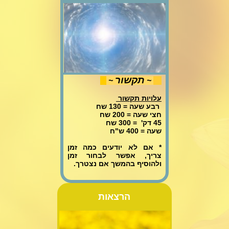
תקשור
~
~
עלויות תקשור
רבע שעה = 130 שח
חצי שעה = 200 שח
45 דק' = 300 שח
שעה = 400 ש"ח
* אם לא יודעים כמה זמן
צריך, אפשר לבחור זמן
ולהוסיף בהמשך אם נצטרך.
הרצאות