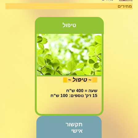
מחירים
טיפול
טיפול
~
~
שעה = 400 ש"ח
15 דק' נוספים: 100 ש"ח
תקשור
אישי