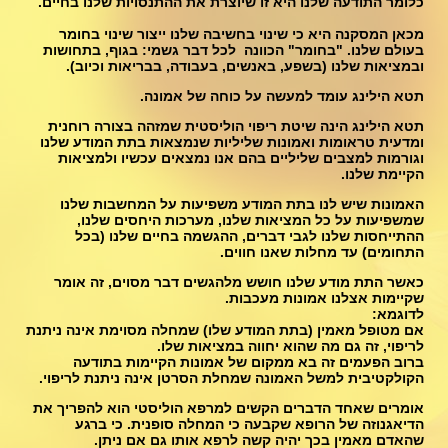
כלומר התודעה שלנו היא זו שיוצרת את ההתנסויות שלנו בחיים.
מכאן המסקנה היא כי שינוי בחשיבה שלנו ייצור שינוי בחומר
בעולם שלנו. "בחומר" הכוונה לכל דבר גשמי: בגוף, בתחושות
ובמציאות שלנו (בשפע, באנשים, בעבודה, בבריאות וכיוב).
תטא הילינג עומד למעשה על כוחה של אמונה.
תטא הילינג הינה שיטת ריפוי הוליסטית שמזהה בצורה רוחנית
ומדעית טראומות ואמונות שליליות שנמצאות בתת המודע שלנו
וגורמות למצבים שליליים בהם אנו נמצאים עכשיו ולמציאות
הקיימת שלנו.
האמונות שיש לנו בתת המודע משפיעות על המחשבות שלנו
שמשפיעות על כל המציאות שלנו, מערכות היחסים שלנו,
ההתייחסות שלנו לגבי דברים, ההגשמה בחיים שלנו (בכל
התחומים) עד מחלות שאנו חווים.
כאשר התת מודע שלנו חושש מלהגשים דבר מסוים, זה אומר
שקיימות אצלנו אמונות מעכבות.
לדוגמא:
אם מטופל מאמין (בתת המודע שלו) שמחלה מסוימת אינה ניתנת
לריפוי, זה גם מה שהוא יחווה במציאות שלו.
ברוב הפעמים זה בא ממקום של אמונות הקיימות בתודעה
הקולקטיבית למשל האמונה שמחלת הסרטן אינה ניתנת לריפוי.
אומרים שאחד הדברים הקשים למרפא הוליסטי הוא להפריך את
הדיאגנוזה של הרופא שקבעה כי המחלה סופנית. כי ברגע
שהאדם מאמין בכך יהיה קשה לרפא אותו גם אם ניתן.