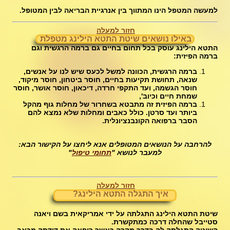
למעשה המטפל הינו המתווך בין אנרגיית הבריאה לבין המטופל.
חזור למעלה
באילו נושאים שיטת התטא הילינג מטפלת
התטא הילינג עוסק בכל תחום בחיים גם ברמה הרגשית וגם
ברמה הפיזית:
ברמה הרגשית, הכוונה למשל לכעס שיש לנו על אנשים,
שנאה, תחושת תקיעות בחיים, חוסר ביטחון, חוסר מיקוד,
חוסר הגשמה, ועד התקפי חרדה, דיכאון, חוסר אושר, חוסר
שמחת חיים וכיוב',
ברמה הפיזית זה מתבטא בשחרור של מחלות גוף מהקל
ביותר ועד סרטן. כולל כאבים ומחלות שלא נמצא להם
הסבר ברפואה הקונבנציונלית.
להרחבה על הנושאים המטופלים אנא ליחצו על הקישור הבא:
למעבר לנושא "
תחומי טיפול
"
חזור למעלה
איך התגלה התטא הילינג?
שיטת התטא הילינג התגלתה על ידי אמריקאית בשם ויאנה
סטייבל שהחלה דרכה כמתקשרת.