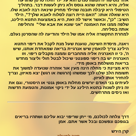
אחד מסיפוריה המפורסמים הוא על ילד חולה סרטן שהגיעה
אליה, והיא ראתה שהוא גוסס ולא ניתן לעשות דבר. בתהליך
הטיפולי היא קיבלה תובנה שהילד מחזיק שינאה רבה לאבא שלו.
היא שאלה אותו: "האם היית רוצה לסלוח לאבא שלך?", הילד
השיב: "כן", וכאשר אישר לה זאת, היא באמצעות התטא הילינג,
שלפה ממנו את האמונה "אני שונא את אבא שלי" והחליפה
אותה בסליחה.
למחרת התקשרה אליה אמו של הילד והודיעה לה שהסרטן נעלם.
ויאנה, מיסדת השיטה, טוענת שעל מנת לקבל את ריפוי התטא
הילינג צריך להאמין שיש אנרגיית בריאה שמאחדת אותנו, שיש
ה', כי זו האנרגיה אליה מתחברים וממנה מקבלים ריפוי. וזו
האנרגיה יש בה ריפוי ספונטני שיכול לבטל חולי וליצור מחדש
בריאות מושלמת באופן מידי.
היא מציינת כי מחלה הינה מעין אור אזהרה שנועדה למשוך את
תשומת הלב שלנו לכך שמשהו (הרגשה או רגש) יצא מאיזון, וצריך
להחזיר אותו לאיזון.
לעיתים בני האדם יורשים מחלות באופן גנטי או היסטורי, וגם את
זה ניתן לשנות בתטא הילינג על ידי ניקוי אמונות, והטמעת חדשות
ואז ניסים מתרחשים.
דרך צלחה לכולכם, מי ייתן שריפוי יבוא עליכם ושתהיו בריאים
בגופכם ונפשכם ובכל אשר אתם​. אמן
קרן הירש