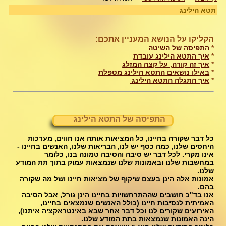
תטא הילינג
הקליקו על הנושא המעניין אתכם:
*
התפיסה של השיטה
*
איך התטא הילינג עובדת
​*
איך זה קורה, על קצה המזלג
*
באילו נושאים התטא הילינג מטפלת
*
איך התגלה התטא הילינג
התפיסה של התטא הילינג
כל דבר שקורה בחיינו, כל המציאות אותה אנו חווים, מערכות
היחסים שלנו, כמה כסף יש לנו, הבריאות שלנו, האנשים בחיינו -
אינו מקרי. לכל דבר יש סיבה והסיבה טמונה בנו, כלומר
במחשבות שלנו ובאמונות שלנו שנמצאות עמוק בתוך תת המודע
שלנו.
אמונות אלה הינן בעצם שיקוף של מציאות חיינו ושל מה שקורה
בהם.
אנו בד"כ חושבים שההתרחשויות בחיינו הינן גורל, אבל הסיבה
האמיתית לנסיבות חיינו (כולל האנשים שנמצאים בחיינו,
האירועים שקורים לנו וכל דבר אחר שבא באינטראקציה איתנו),
הינה האמונות שנמצאות בתת המודע שלנו.