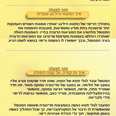
חזור למעלה
איך התטא הילינג עובדת
בתהליך הריפוי של התטא הילינג יאותרו אמונות השורש העמוקות
יותר שיושבות בתת מודע ומשפיעות, מעכבות וחוסמות את
המטופל מלהשיג את המציאות הרצויה בחייו. האמונות האלה
ישוחררו ויוחלפו באמונות מקדמות שייטיבו עם המציאות הרצויה
בעיני המטופל, ובכך יאפשרו לו הגשמה וריפוי בנושא לשמו הגיע.
חזור למעלה
איך זה קורה, על קצה המזלג
המטפל עובר לגלי תטא של המוח, שזהו תדר שהמוח מגיע אליו
במצב של חלימה, או במצב של מדיטציה עמוקה מאוד. זהו תדר
שמוריד מתח, מרפה, מאפשר רגיעה עמוקה, מאפשר
בהירות/צלילות מחשבתית, מוריד כאב, מאפשר נגישות לריפוי
מידי ולבריאה.
המעבר לגלי תטא נעשה באמצעות מדיטציה שעושה המטפל
שמאפשרת לו חיבור אל המקור/הבריאה, כך שכל התהליך נעשה
באופן מתוקשר, תוך כדי הורדת אנרגיות ריפוי.