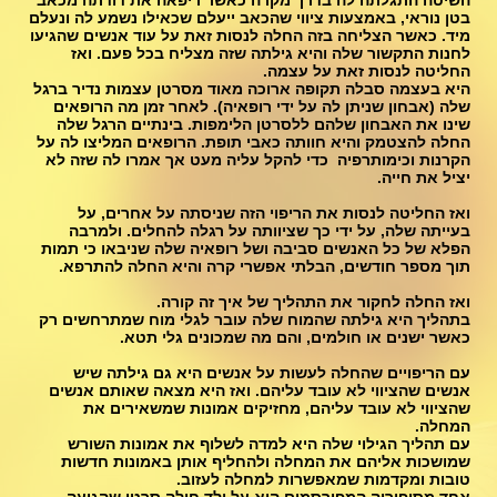
השיטה התגלתה לה בדרך מקרה כאשר ריפאה את דודתה מכאב
בטן נוראי, באמצעות ציווי שהכאב ייעלם שכאילו נשמע לה ונעלם
מיד. כאשר הצליחה בזה החלה לנסות זאת על עוד אנשים שהגיעו
לחנות התקשור שלה והיא גילתה שזה מצליח בכל פעם. ואז
החליטה לנסות זאת על עצמה.
היא בעצמה סבלה תקופה ארוכה מאוד מסרטן עצמות נדיר ברגל
שלה (אבחון שניתן לה על ידי רופאיה). לאחר זמן מה הרופאים
שינו את האבחון שלהם ללסרטן הלימפות. בינתיים הרגל שלה
החלה להצטמק והיא חוותה כאבי תופת. הרופאים המליצו לה על
הקרנות וכימותרפיה כדי להקל עליה מעט אך אמרו לה שזה לא
יציל את חייה.
ואז החליטה לנסות את הריפוי הזה שניסתה על אחרים, על
בעייתה שלה, על ידי כך שציוותה על רגלה להחלים. ולמרבה
הפלא של כל האנשים סביבה ושל רופאיה שלה שניבאו כי תמות
תוך מספר חודשים, הבלתי אפשרי קרה והיא החלה להתרפא.
ואז החלה לחקור את התהליך של איך זה קורה.
בתהליך היא גילתה שהמוח שלה עובר לגלי מוח שמתרחשים רק
כאשר ישנים או חולמים, והם מה שמכונים גלי תטא.
עם הריפויים שהחלה לעשות על אנשים היא גם גילתה שיש
אנשים שהציווי לא עובד עליהם. ואז היא מצאה שאותם אנשים
שהציווי לא עובד עליהם, מחזיקים אמונות שמשאירים את
המחלה.
עם תהליך הגילוי שלה היא למדה לשלוף את אמונות השורש
שמושכות אליהם את המחלה ולהחליף אותן באמונות חדשות
טובות ומקדמות שמאפשרות למחלה לעזוב.