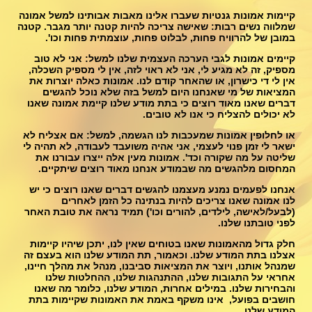
קיימות אמונות גנטיות שעברו אלינו מאבות אבותינו למשל אמונה
שמלווה נשים רבות: שאישה צריכה להיות קטנה יותר מגבר. קטנה
במובן של להרוויח פחות, לבלוט פחות, עוצמתית פחות וכו'.
קיימים אמונות לגבי הערכה העצמית שלנו למשל: אני לא טוב
מספיק, זה לא מגיע לי, אני לא ראוי לזה, אין לי מספיק השכלה,
אין לי די כישרון, או שהאחר קודם לנו. אמונות כאלה יוצרות את
המציאות של מי שאנחנו היום למשל בזה שלא נוכל להגשים
דברים שאנו מאוד רוצים כי בתת מודע שלנו קיימת אמונה שאנו
לא יכולים להצליח כי אנו לא טובים.
או לחלופין אמונות שמעכבות לנו הגשמה, למשל: אם אצליח לא
ישאר לי זמן פנוי לעצמי, אני אהיה משועבד לעבודה, לא תהיה לי
שליטה על מה שקורה וכד'. אמונות מעין אלה ייצרו עבורנו את
המחסום מלהגשים מה שבמודע אנחנו מאוד רוצים שיתקיים.
אנחנו לפעמים נמנע מעצמנו להגשים דברים שאנו רוצים כי יש
לנו אמונה שאנו צריכים להיות בנתינה כל הזמן לאחרים
(לבעל/לאישה, לילדים, להורים וכו') תמיד נראה את טובת האחר
לפני טובתנו שלנו.
חלק גדול מהאמונות שאנו בטוחים שאין לנו, יתכן שיהיו קיימות
אצלנו בתת המודע שלנו. וכאמור, תת המודע שלנו הוא בעצם זה
שמנהל אותנו, ויוצר את המציאות סביבנו, מנהל את מהלך חיינו,
אחראי על התגובות שלנו, ההתנהגות שלנו, ההחלטות שלנו
והבחירות שלנו. במילים אחרות, המודע שלנו, כלומר מה שאנו
חושבים בפועל, אינו משקף באמת את האמונות שקיימות בתת
המודע שלנו.